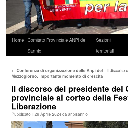
Vai
Home
Comitato Provinciale ANPI del
Sezioni
al
Sannio
territoriali
contenuto
←
Il discorso
Conferenza di organizzazione delle Anpi del
Mezzogiorno: importante momento di crescita
Il discorso del presidente del
provinciale al corteo della Fes
Liberazione
Pubblicato il
26 Aprile 2024
da
anpisannio